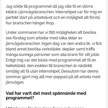
Jag sökte till programmet då jag ville få en större
inblick i järnvägsbranschen. Internshipet var för mig en
Contact us
perfekt start på arbetslivet och en möjlighet att förstå
hur branschen hänger ihop.
News
Under sommaren har vi fått möjligheten att besöka
sex företag som arbetar med olika delar av
järnvägsbranschen. Ingen dag var den andra lik, vi fick
bland annat besöka verkstäder, depåer samt träffa
många kunniga personer som alla brann för sitt jobb.
Enligt mig var det bästa med programmet att få en
helhetsbild, den insikten till branschen är nästintill
omöjlig att få utan internshipet. Dessutom har denna
sommar gjort mig allt mer peppad på att arbeta med
järnvägen.
Vad har varit det mest spännande med
programmet?