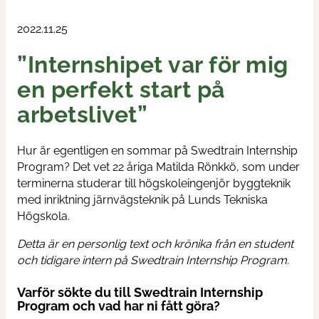
Train & Rail
2022.11.25
”Internshipet var för mig
Swedtrain's graduation prize
en perfekt start på
Swedtrain Internship Program
arbetslivet”
Swedtrain Tech&Future
Hur är egentligen en sommar på Swedtrain Internship
Program? Det vet 22 åriga Matilda Rönkkö, som under
Open board meetings
terminerna studerar till högskoleingenjör byggteknik
med inriktning järnvägsteknik på Lunds Tekniska
Career paths
Högskola.
Detta är en personlig text och krönika från en student
Members
och tidigare intern på Swedtrain Internship Program.
About us
Varför sökte du till Swedtrain Internship
Program och vad har ni fått göra?
Focus groups