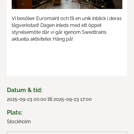
Train & Rail
Vi besöker Euromaint och få en unik inblick i deras
Swedtrain's graduation prize
tågverkstad! Dagen inleds med ett öppet
styrelsemöte där vi går igenom Swedtrains
aktuella aktiviteter. Häng på!
Swedtrain Internship Program
Swedtrain Tech&Future
Open board meetings
Career paths
Datum & tid:
2025-09-23 00:00 till 2025-09-23 17:00
Members
Plats:
About us
Stockholm
Focus groups