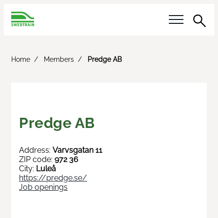
Sea
Our questions
Home
Members
Predge AB
Reference answer
Activities
Predge AB
Calendar
Address:
Varvsgatan 11
Innotrans
ZIP code:
972 36
City:
Luleå
https://predge.se/
Railway Day
Job openings
Meet the Buyer