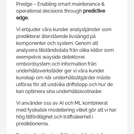
Predge – Enabling smart maintenance &
Train & Rail
operational decisions through
predictive
edge.
Swedtrain's graduation prize
Vi erbjuder våra kunder analystjänster som
predikterar återstående livslängd på
Swedtrain Internship Program
komponenter och system. Genom att
analysera tillståndsdata från olika källor som
Swedtrain Tech&Future
exempelvis wayside detektorer,
ombordsystem och information från
underhållsverkstäder ger vi våra kunder
Open board meetings
kunskap om när underhållsåtgärder måste
utföras för att undvika driftstopp och hur de
Career paths
kan optimera sina underhållskostnader.
Members
Vi använder oss av AI och ML kombinerat
med fysikalisk modellering vilket gör att vi har
hög tillförlitlighet och träffsäkerhet i
About us
prediktionerna.
Focus groups