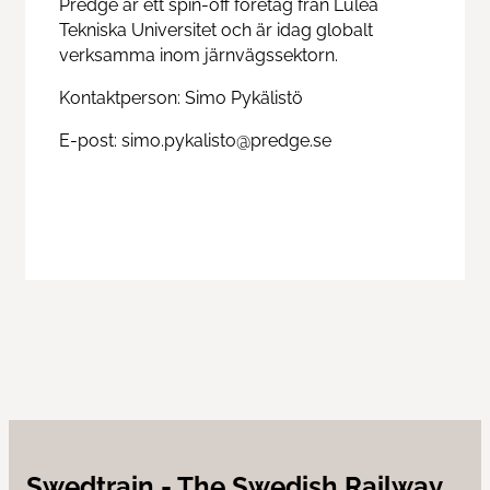
Predge är ett spin-off företag från Luleå
Tekniska Universitet och är idag globalt
verksamma inom järnvägssektorn.
Contact us
Kontaktperson: Simo Pykälistö
News
E-post: simo.pykalisto@predge.se
Swedtrain - The Swedish Railway