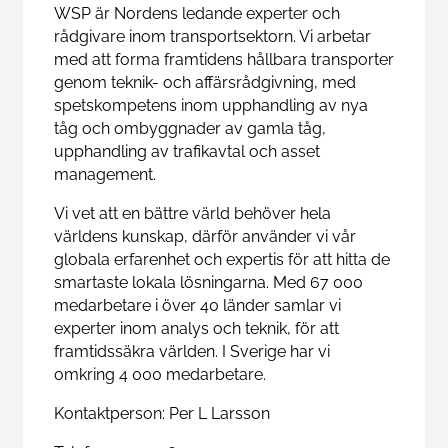
WSP är Nordens ledande experter och
Train & Rail
rådgivare inom transportsektorn. Vi arbetar
med att forma framtidens hållbara transporter
genom teknik- och affärsrådgivning, med
Swedtrain's graduation prize
spetskompetens inom upphandling av nya
tåg och ombyggnader av gamla tåg,
Swedtrain Internship Program
upphandling av trafikavtal och asset
management.
Swedtrain Tech&Future
Vi vet att en bättre värld behöver hela
världens kunskap, därför använder vi vår
Open board meetings
globala erfarenhet och expertis för att hitta de
smartaste lokala lösningarna. Med 67 000
Career paths
medarbetare i över 40 länder samlar vi
experter inom analys och teknik, för att
Members
framtidssäkra världen. I Sverige har vi
omkring 4 000 medarbetare.
About us
Kontaktperson: Per L Larsson
Focus groups