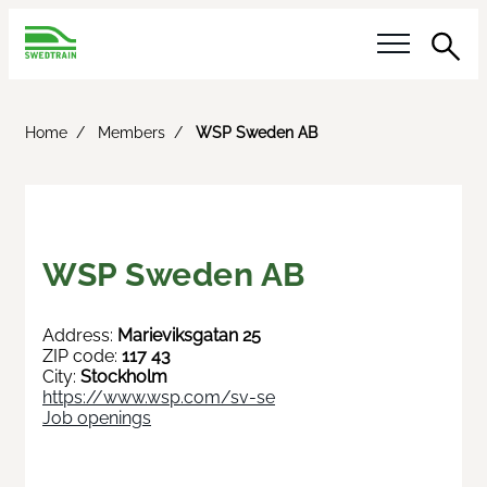
Sea
Our questions
Home
Members
WSP Sweden AB
Reference answer
Activities
WSP Sweden AB
Calendar
Address:
Marieviksgatan 25
Innotrans
ZIP code:
117 43
City:
Stockholm
https://www.wsp.com/sv-se
Railway Day
Job openings
Meet the Buyer