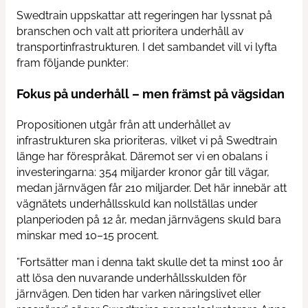
Swedtrain uppskattar att regeringen har lyssnat på
branschen och valt att prioritera underhåll av
Contact us
transportinfrastrukturen. I det sambandet vill vi lyfta
fram följande punkter:
News
Fokus på underhåll – men främst på vägsidan
Propositionen utgår från att underhållet av
infrastrukturen ska prioriteras, vilket vi på Swedtrain
länge har förespråkat. Däremot ser vi en obalans i
investeringarna: 354 miljarder kronor går till vägar,
medan järnvägen får 210 miljarder. Det här innebär att
vägnätets underhållsskuld kan nollställas under
planperioden på 12 år, medan järnvägens skuld bara
minskar med 10–15 procent.
”Fortsätter man i denna takt skulle det ta minst 100 år
att lösa den nuvarande underhållsskulden för
järnvägen. Den tiden har varken näringslivet eller