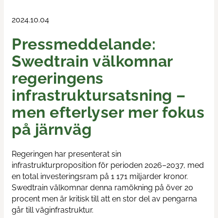
Train & Rail
2024.10.04
Pressmeddelande:
Swedtrain's graduation prize
Swedtrain välkomnar
Swedtrain Internship Program
regeringens
Swedtrain Tech&Future
infrastruktursatsning –
men efterlyser mer fokus
Open board meetings
på järnväg
Career paths
Regeringen har presenterat sin
infrastrukturproposition för perioden 2026–2037, med
Members
en total investeringsram på 1 171 miljarder kronor.
Swedtrain välkomnar denna ramökning på över 20
About us
procent men är kritisk till att en stor del av pengarna
går till väginfrastruktur.
Focus groups