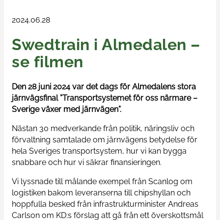
Train & Rail
2024.06.28
Swedtrain i Almedalen –
Swedtrain's graduation prize
se filmen
Swedtrain Internship Program
Den 28 juni 2024 var det dags för Almedalens stora
Swedtrain Tech&Future
järnvägsfinal ”Transportsystemet för oss närmare –
Sverige växer med järnvägen”.
Open board meetings
Nästan 30 medverkande från politik, näringsliv och
förvaltning samtalade om järnvägens betydelse för
Career paths
hela Sveriges transportsystem, hur vi kan bygga
snabbare och hur vi säkrar finansieringen.
Members
Vi lyssnade till målande exempel från Scanlog om
logistiken bakom leveranserna till chipshyllan och
About us
hoppfulla besked från infrastrukturminister Andreas
Carlson om KD:s förslag att gå från ett överskottsmål
Focus groups