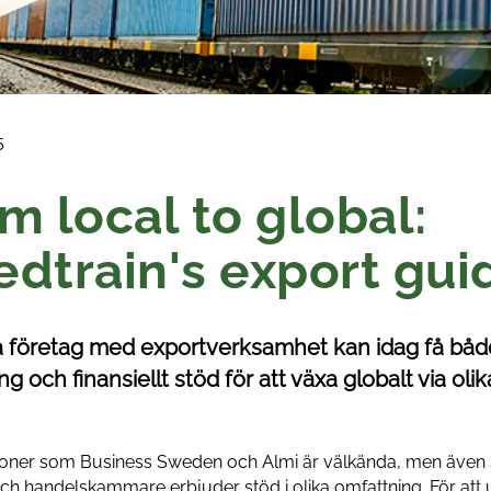
5
m local to global:
dtrain's export gui
 företag med exportverksamhet kan idag få båd
ng och finansiellt stöd för att växa globalt via olik
ioner som Business Sweden och Almi är välkända, men även
ch handelskammare erbjuder stöd i olika omfattning. För att 