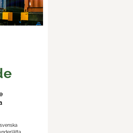
de
e
a
 svenska
underlätta