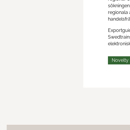
sökningen 
regionala
handelsfr
Exportguid
Swedtrain
elektronis
Novelty