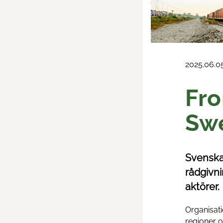
2025.06.0
Fro
Swe
Svenska
rådgivni
aktörer.
Organisat
regioner o