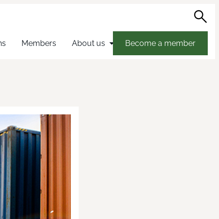
Sea
hs
Members
About us
Become a member