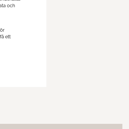
vata och
för
få ett