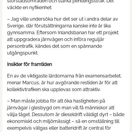
storstadsområden och starka pendlingsstråk. Det
väckte en nyfikenhet:
– Jag ville undersöka hur det ser ut i andra delar av
Sverige, där förutsättningarna kanske inte är lika
gynnsamma. Eftersom Inlandsbanan har ett projekt
att uppgradera järnvägen och införa reguljär
persontrafik, kändes det som en spännande
utgångspunkt.
Insikter för framtiden
En av de viktigaste lärdomarna från examensarbetet,
menar Marcus, är hur avgörande restiden är för att
kollektivtrafiken ska upplevas som attraktiv.
– Man måste jobba för att öka hastigheten på
järnvägar i glesbygd om man vill få människor att
välja tåget. Dessutom är dieseldrift väldigt dyrt – både
ekonomiskt och miljömässigt – så en omställning till
exempelvis vätgas eller batteridrift är central för