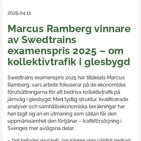
Train & Rail
2025.04.11
Marcus Ramberg vinnare
Swedtrain's graduation prize
av Swedtrains
Swedtrain Internship Program
examenspris 2025 – om
Swedtrain Tech&Future
kollektivtrafik i glesbygd
Open board meetings
Swedtrains examenspris 2025 har tilldelats Marcus
Ramberg, vars arbete fokuserar på de ekonomiska
Career paths
förutsättningarna för att bedriva kollektivtrafik på
järnväg i glesbygd. Med tydlig struktur, kvalificerade
analyser och samhällsekonomiska beräkningar har
Members
han tagit sig an en utmaning som sällan får den
uppmärksamhet den förtjänar – trafikförsörjning i
About us
Sveriges mer avlägsna delar.
– Det betyder mycket! Jag känner mig väldigt hedrad,
Focus groups