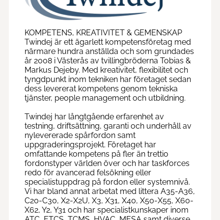
KOMPETENS, KREATIVITET & GEMENSKAP
Twindej är ett ägarlett kompetensföretag med
närmare hundra anställda och som grundades
år 2008 i Västerås av tvillingbröderna Tobias &
Markus Dejeby. Med kreativitet, flexibilitet och
tyngdpunkt inom tekniken har företaget sedan
dess levererat kompetens genom tekniska
tjänster, people management och utbildning.
Twindej har långtgående erfarenhet av
testning, driftsättning, garanti och underhåll av
nylevererade spårfordon samt
uppgraderingsprojekt. Företaget har
omfattande kompetens på fler än trettio
fordonstyper världen över och har taskforces
redo för avancerad felsökning eller
specialistuppdrag på fordon eller systemnivå.
Vi har bland annat arbetat med littera A35-A36,
C20-C30, X2-X2U, X3, X31, X40, X50-X55, X60-
X62, Y2, Y31 och har specialistkunskaper inom
ATC, ETCS, TCMS, HVAC, MESA samt diverse