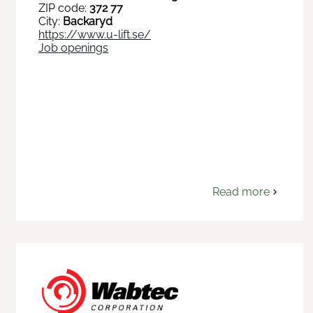
ZIP code:
372 77
City:
Backaryd
https://www.u-lift.se/
Job openings
Read more
om
U-
lift
AB