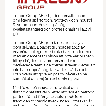
Tracon Group AB erbjuder konsulter inom
områdena spårfordon, flygteknik och Industri
& Automation. Vi siktar på hög
kvalitetsstandard och professionalism i allt vi
gör.
Tracon Group AB grundades ur en vilja att
göra skillnad. Bolaget grundades 2017 av
visionära kollegor med olika bakgrunder men
med en gemensam vision att lyfta vår bransch
till nya höjder. Tillsammans med vårt
dedikerade team av experter strävar vi efter att
inte bara uppnå högsta kvalitet i vårt arbete,
utan också att göra en positiv påverkan på
samhället och miljön runt omkring oss.
Med fokus på innovation, kvalitet och
tillförlitlighet strävar vi efter att vara en betrodd
partner för att främja teknologi och forma
framtiden för teknikutvecklingen. Utforska vår
webbplats för att lära dig mer om våra tjänster