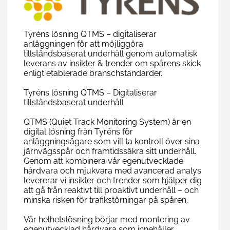
Tyréns lösning QTMS – digitaliserar
anläggningen för att möjliggöra
tillståndsbaserat underhåll genom automatisk
leverans av insikter & trender om spårens skick
enligt etablerade branschstandarder.
Tyréns lösning QTMS – Digitaliserar
tillståndsbaserat underhåll
QTMS (Quiet Track Monitoring System) är en
digital lösning från Tyréns för
anläggningsägare som vill ta kontroll över sina
järnvägsspår och framtidssäkra sitt underhåll.
Genom att kombinera vår egenutvecklade
hårdvara och mjukvara med avancerad analys
levererar vi insikter och trender som hjälper dig
att gå från reaktivt till proaktivt underhåll – och
minska risken för trafikstörningar på spåren.
Vår helhetslösning börjar med montering av
egenutvecklad hårdvara som innehåller