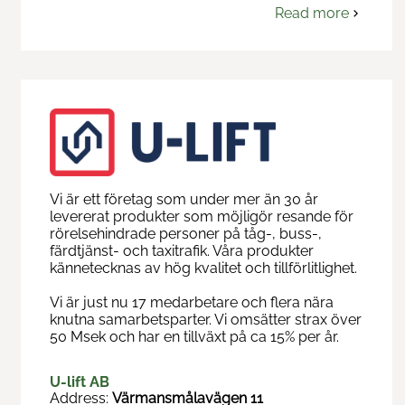
Read more
om
Tracon
Group
AB
Vi är ett företag som under mer än 30 år
levererat produkter som möjligör resande för
rörelsehindrade personer på tåg-, buss-,
färdtjänst- och taxitrafik. Våra produkter
kännetecknas av hög kvalitet och tillförlitlighet.
Vi är just nu 17 medarbetare och flera nära
knutna samarbetsparter. Vi omsätter strax över
50 Msek och har en tillväxt på ca 15% per år.
U-lift AB
Address:
Värmansmålavägen 11