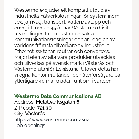
Westermo erbjuder ett komplett utbud av
industriella nätverkslösningar för system inom
t.ex. järnväg, transport, vatten/avlopp och
energi. I mer än 45 år har Westermo drivit
utvecklingen för robusta och säkra
kommunikationslösningar och är i dag en av
världens främsta tillverkare av industriella
Ethernet-switchar, routrar och converters.
Majoriteten av alla våra produkter utvecklas
och tillverkas på svensk mark i Västerås och
Västermo utanför Eskilstuna. Utöver detta har
vi egna kontor i 10 länder och återförsäljare på
ytterligare 40 marknader runt om i världen.
Westermo Data Communications AB
Address:
Metallverksgatan 6
ZIP code:
721 30
City:
Västerås
https://www.westermo.com/se/
Job openings