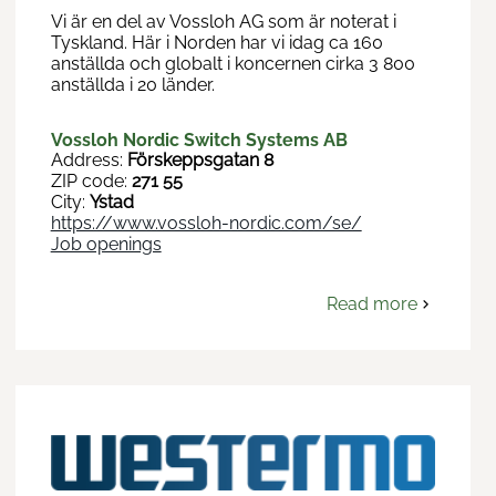
Vi är en del av Vossloh AG som är noterat i
Tyskland. Här i Norden har vi idag ca 160
anställda och globalt i koncernen cirka 3 800
anställda i 20 länder.
Vossloh Nordic Switch Systems AB
Address:
Förskeppsgatan 8
ZIP code:
271 55
City:
Ystad
https://www.vossloh-nordic.com/se/
Job openings
Read more
om
Vossloh
Nordic
Switch
Systems
AB