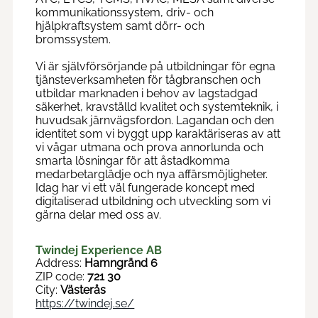
kommunikationssystem, driv- och
hjälpkraftsystem samt dörr- och
bromssystem.
Vi är självförsörjande på utbildningar för egna
tjänsteverksamheten för tågbranschen och
utbildar marknaden i behov av lagstadgad
säkerhet, kravställd kvalitet och systemteknik, i
huvudsak järnvägsfordon. Lagandan och den
identitet som vi byggt upp karaktäriseras av att
vi vågar utmana och prova annorlunda och
smarta lösningar för att åstadkomma
medarbetarglädje och nya affärsmöjligheter.
Idag har vi ett väl fungerade koncept med
digitaliserad utbildning och utveckling som vi
gärna delar med oss av.
Twindej Experience AB
Address:
Hamngränd 6
ZIP code:
721 30
City:
Västerås
https://twindej.se/