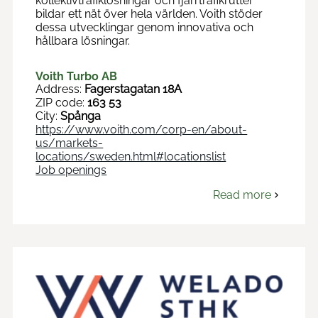
kollektivtrafiklösningar och fjärrtrafikrutter
bildar ett nät över hela världen. Voith stöder
dessa utvecklingar genom innovativa och
hållbara lösningar.
Voith Turbo AB
Address:
Fagerstagatan 18A
ZIP code:
163 53
City:
Spånga
https://www.voith.com/corp-en/about-
us/markets-
locations/sweden.html#locationslist
Job openings
Read more
om
Voith
Turbo
AB