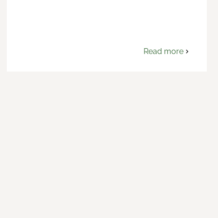
Read more
om
Westermo
Data
Communications
AB