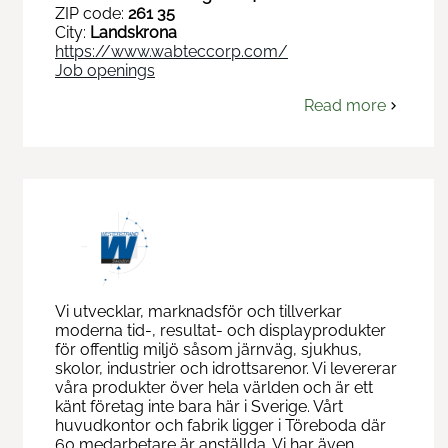
ZIP code:
261 35
City:
Landskrona
https://www.wabteccorp.com/
Job openings
Read more
om
Wabtec
Faiveley
Nordic
AB
Vi utvecklar, marknadsför och tillverkar
moderna tid-, resultat- och displayprodukter
för offentlig miljö såsom järnväg, sjukhus,
skolor, industrier och idrottsarenor. Vi levererar
våra produkter över hela världen och är ett
känt företag inte bara här i Sverige. Vårt
huvudkontor och fabrik ligger i Töreboda där
60 medarbetare är anställda. Vi har även