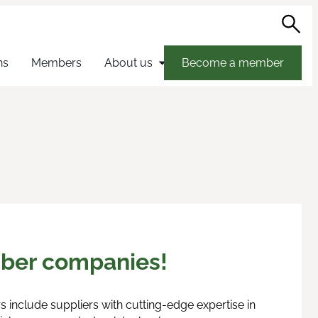
Sea
hs
Members
About us
Become a member
ber companies!
include suppliers with cutting-edge expertise in