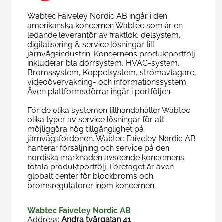
Wabtec Faiveley Nordic AB ingår i den
amerikanska koncernen Wabtec som är en
ledande leverantör av fraktlok, delsystem,
digitalisering & service lösningar till
järnvägsindustrin. Koncernens produktportfölj
inkluderar bla dörrsystem, HVAC-system,
Bromssystem, Koppelsystem, strömavtagare,
videoövervakning- och informationssystem.
Även plattformsdörrar ingår i portföljen.
För de olika systemen tillhandahåller Wabtec
olika typer av service lösningar för att
möjliggöra hög tillgänglighet på
järnvägsfordonen. Wabtec Faiveley Nordic AB
hanterar försäljning och service på den
nordiska marknaden avseende koncernens
totala produktportfölj. Företaget är även
globalt center för blockbroms och
bromsregulatorer inom koncernen.
Wabtec Faiveley Nordic AB
Address:
Andra tvärgatan 41