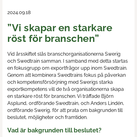
Train & Rail
2024.09.18
”Vi skapar en starkare
Swedtrain's graduation prize
röst för branschen”
Swedtrain Internship Program
Vid årsskiftet slås branschorganisationerna Swerig
Swedtrain Tech&Future
och Swedtrain samman. I samband med detta startas
en fokusgrupp om exportfrågor upp inom Swedtrain.
Open board meetings
Genom att kombinera Swedtrains fokus på påverkan
och kompetensförsörjning med Swerigs starka
Career paths
exportkompetens vill de två organisationerna skapa
en starkare röst för branschen. Vi träffade Björn
Asplund, ordförande Swedtrain, och Anders Lindén,
Members
ordförande Swerig, för att prata om bakgrunden till
beslutet, möjligheter och framtiden.
About us
Vad är bakgrunden till beslutet?
Focus groups