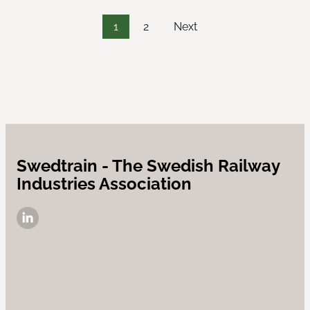
1
2
Next
Posts
pagination
Swedtrain - The Swedish Railway
Industries Association
LinkedIn