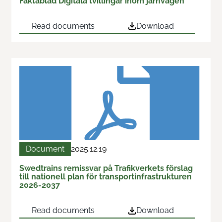
Faktablad Digitala tvillingar inom järnvägen
Contact us
Read documents
Download
News
Document
2025.12.19
Swedtrains remissvar på Trafikverkets förslag
till nationell plan för transportinfrastrukturen
2026-2037
Read documents
Download