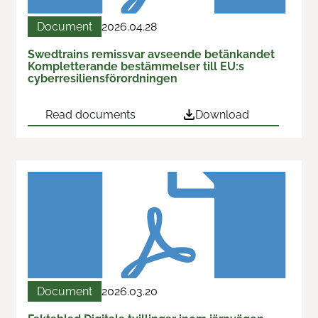
Train & Rail
Document
2026.04.28
Swedtrains remissvar avseende betänkandet
Swedtrain's graduation prize
Kompletterande bestämmelser till EU:s
cyberresiliensförordningen
Swedtrain Internship Program
Read documents
Download
Swedtrain Tech&Future
Open board meetings
Career paths
Members
About us
Document
2026.03.20
Focus groups