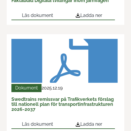
Faktablad Digitala tvillingar inom järnvägen
Kontakta oss
Läs dokument
Ladda ner
Nyheter
Dokument
2025.12.19
Swedtrains remissvar på Trafikverkets förslag
till nationell plan för transportinfrastrukturen
2026-2037
Läs dokument
Ladda ner