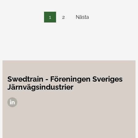
1
2
Nästa
Sidnumrering
för
inlägg
Swedtrain - Föreningen Sveriges
Järnvägsindustrier
LinkedIn