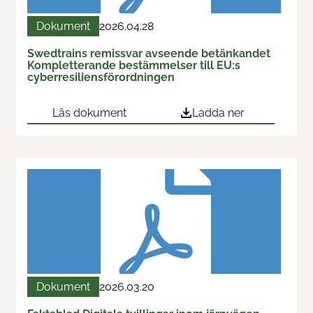
Train & Rail
Dokument
2026.04.28
Swedtrains remissvar avseende betänkandet
Swedtrains examenspris
Kompletterande bestämmelser till EU:s
cyberresiliensförordningen
Swedtrain Internship Program
Läs dokument
Ladda ner
Swedtrain Tech&Future
Öppna styrelsemöten
Karriärvägar
Medlemmar
Om oss
Dokument
2026.03.20
Fokusgrupper