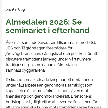
Train & Rail
2026.06.29
Almedalen 2026: Se
Swedtrains examenspris
seminariet i efterhand
Swedtrain Internship Program
Även i år samlade Swedtrain tillsammans med FSJ,
Swedtrain Tech&Future
JBS och Tågföretagen företrädare för
järnvägsbranschen, näringslivet och politiken för att
Öppna styrelsemöten
diskutera framtidens järnväg under vårt numera
traditionsenliga seminarium i Almedalens
Karriärvägar
samhällsbyggararena.
Diskussionerna kretsade kring hur ett omfattande
Medlemmar
underhållsarbete kan genomföras samtidigt som
kapaciteten ökar, men fokus riktades även mot
Om oss
finansiering och genomförandekraft. Branschens
budskap var tydligt: viljan att leverera finns, men för
att järnvägen ska kunna möta framtidens krav behövs
Fokusgrupper