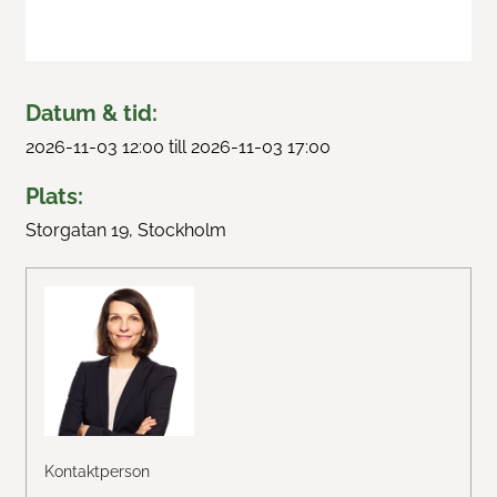
Train & Rail
Swedtrains examenspris
Datum & tid:
2026-11-03 12:00 till 2026-11-03 17:00
Swedtrain Internship Program
Plats:
Swedtrain Tech&Future
Storgatan 19, Stockholm
Öppna styrelsemöten
Karriärvägar
Medlemmar
Om oss
Kontaktperson
Fokusgrupper