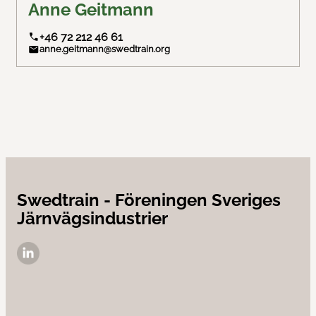
Anne Geitmann
Kontakta oss
+46 72 212 46 61
anne.geitmann@swedtrain.org
Nyheter
Swedtrain - Föreningen Sveriges
Järnvägsindustrier
LinkedIn