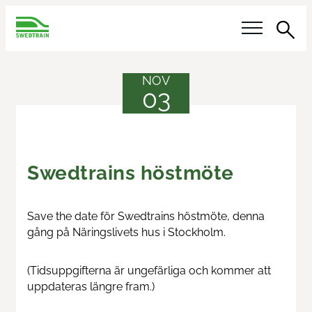
Sök
Våra frågor
NOV
03
Remissvar
Aktiviteter
Swedtrains höstmöte
Kalender
Save the date för Swedtrains höstmöte, denna
Innotrans
gång på Näringslivets hus i Stockholm.
Järnvägsdagen
(Tidsuppgifterna är ungefärliga och kommer att
uppdateras längre fram.)
Meet the Buyer