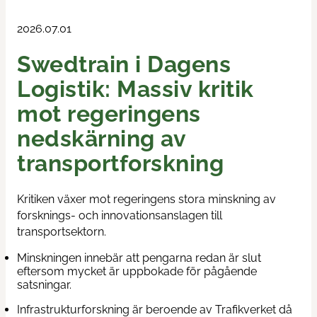
Train & Rail
2026.07.01
Swedtrain i Dagens
Swedtrains examenspris
Logistik: Massiv kritik
Swedtrain Internship Program
mot regeringens
Swedtrain Tech&Future
nedskärning av
transportforskning
Öppna styrelsemöten
Kritiken växer mot regeringens stora minskning av
Karriärvägar
forsknings- och innovationsanslagen till
transportsektorn.
Medlemmar
Minskningen innebär att pengarna redan är slut
eftersom mycket är uppbokade för pågående
Om oss
satsningar.
Infrastrukturforskning är beroende av Trafikverket då
Fokusgrupper