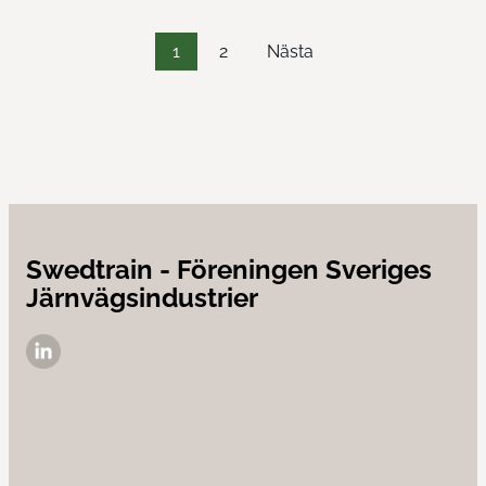
1
2
Nästa
Sidnumrering
för
inlägg
Swedtrain - Föreningen Sveriges
Järnvägsindustrier
LinkedIn