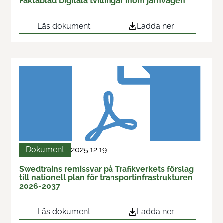
Faktablad Digitala tvillingar inom järnvägen
Kontakta oss
Läs dokument
Ladda ner
Nyheter
Dokument
2025.12.19
Swedtrains remissvar på Trafikverkets förslag
till nationell plan för transportinfrastrukturen
2026-2037
Läs dokument
Ladda ner