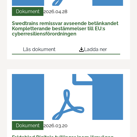
Train & Rail
Dokument
2026.04.28
Swedtrains remissvar avseende betänkandet
Swedtrains examenspris
Kompletterande bestämmelser till EU:s
cyberresiliensförordningen
Swedtrain Internship Program
Läs dokument
Ladda ner
Swedtrain Tech&Future
Öppna styrelsemöten
Karriärvägar
Medlemmar
Om oss
Dokument
2026.03.20
Fokusgrupper